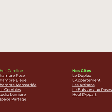
Nos Gites
hez Caroline
Le Duplex
hambre Rose
L'Appartement
hambre Bleue
Les Artisans
hambre Mansardée
Le Buisson aux Roses
es Combles
Hop! l'Appart
tudio Lumière
space Partagé