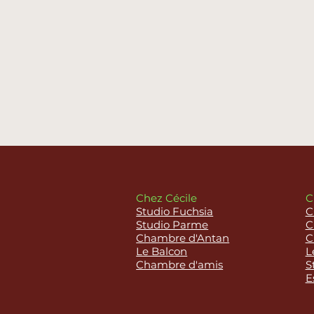
Chez Cécile
C
Studio Fuchsia
C
Studio Parme
C
Chambre d'Antan
C
Le Balcon
L
Chambre d'amis
S
E