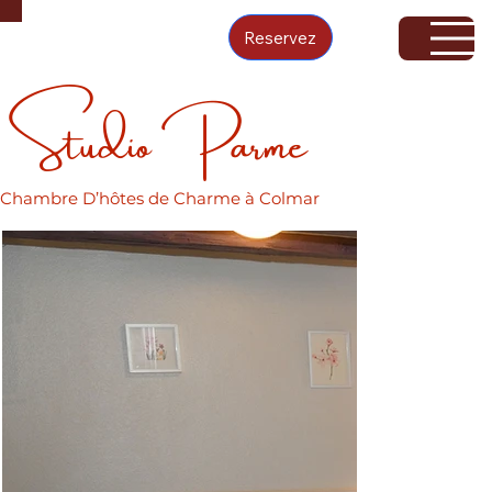
Reservez
Studio Parme
Chambre D’hôtes de Charme à Colmar