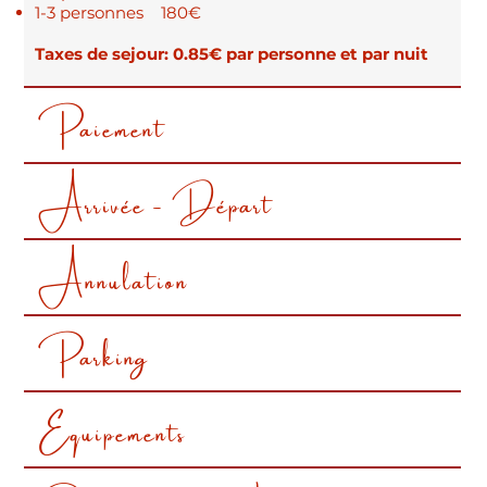
1-3 personnes 180€
Taxes de sejour: 0.85€ par personne et par nuit
Informations pratiques
Paiement
Arrivée - Départ
pour votre séjour
Annulation
Vous trouverez ci-dessous toutes les informations
Parking
sur nos locations
Equipements