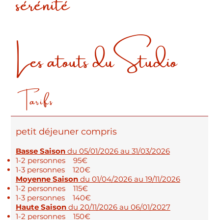
sérénité
Les atouts du Studio
Tarifs
Parme
petit déjeuner compris
Basse Saison
du 05/01/2026 au 31/03/2026
Studio Parme – Parfait pour 2 personnes, pour un
1-2 personnes 95€
séjours découverte.
1-3 personnes 120€
→ Spacieux, pratique, idéal pour les couples
Moyenne Saison
du 01/04/2026 au 19/11/2026
→ Cuisine équipée, salle de bain privative
1-2 personnes 115€
→ Situé dans la vieille ville, proche de tout mais au
1-3 personnes 140€
calme
Haute Saison
du 20/11/2026 au 06/01/2027
→ Séjour de quelques nuits ou simple escale : on
1-2 personnes 150€
s’adapte