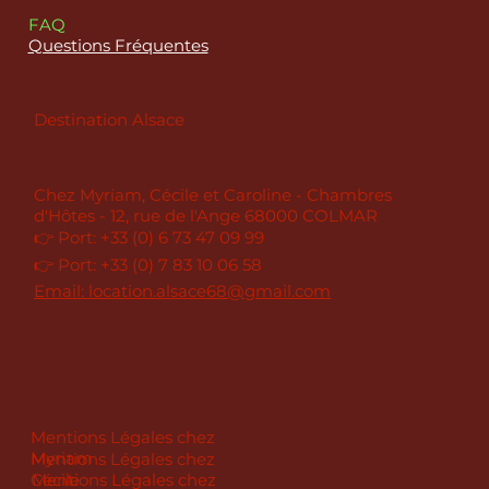
FAQ
Questions Fréquentes
Destination Alsace
Chez Myriam, Cécile et Caroline - Chambres
d'Hôtes - 12, rue de l'Ange 68000 COLMAR
👉 Port: +33 (0) 6 73 47 09 99
👉 Port: +33 (0) 7 83 10 06 58
Email: location.alsace68@gmail.com
Mentions Légales chez
Myriam
Mentions Légales chez
Cécile
Mentions Légales chez