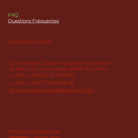
FAQ
Questions Fréquentes
Destination Alsace
Chez Myriam, Cécile et Caroline - Chambres
d'Hôtes - 12, rue de l'Ange 68000 COLMAR
👉 Port: +33 (0) 6 73 47 09 99
👉 Port: +33 (0) 7 83 10 06 58
Email: location.alsace68@gmail.com
Mentions Légales chez
Myriam
Mentions Légales chez